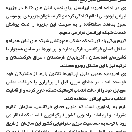
وی در ادامه افزود: ایرانسل برای نصب آنتن های BTS در جزیره
ایرانی ابوموسی اعلام آمادگی کرده و اگر مسئولان جزیره ی ابو موسی
مجوز بدهند ،مشتاقانه و به سرعت این جزیره را تحت پوشش
خدمات شبکه ایرانسل قرار می دهیم.
کریم بیگی یاد آور شدکه مشکل همپوشانی شبکه های تلفن همراه و
تداخل فضای فرکانسی ،تازگی ندارد و اپراتورها در مناطق همجوار با
کشورهای افغانستان ، آذربایجان ،‌ارمنستان ، عراق ،‌ترکمنستان و
ترکیه نیز با این مشکل روبرو هستند.
وی افزود:به همین دلیل اپراتورها تاکنون بارها از مشترکان خود
خواسته اند ، در مناطق مرزی قبل از برقراری یا دریافت تماس
،‌موبایل خود را از حالت انتخاب اتوماتیک شبکه خارج کرده و از قابلیت
انتخاب دستی اپراتور استفاده کنند.
لازم به یادآوری است که متولی فضای فرکانسی، سازمان تنظیم
مقررات و ارتباطات رادیویی کشور ( رگولاتوری ) است که انتظار می
رود با توجه به حساسیت مرزی جغرافیایی کشور این سازمان از طریق
مراجع بین المللی از جمله اتحادیه جهانی مخابرات ( ITU ) دست